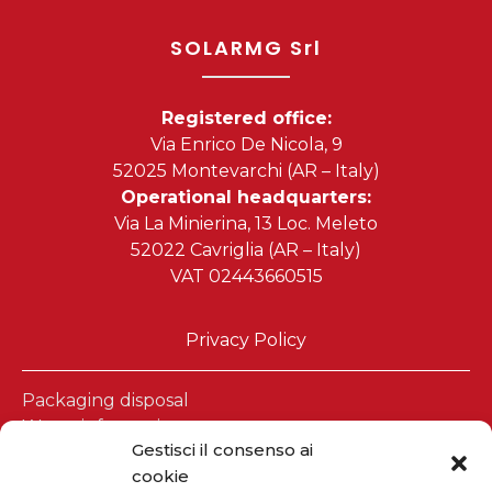
SOLARMG Srl
Registered office:
Via Enrico De Nicola, 9
52025 Montevarchi (AR – Italy)
Operational headquarters:
Via La Minierina, 13 Loc. Meleto
52022 Cavriglia (AR – Italy)
VAT 02443660515
Privacy Policy
Packaging disposal
Waste information
Gestisci il consenso ai
Battery and accumulator registry
cookie
A.E.E. registry.