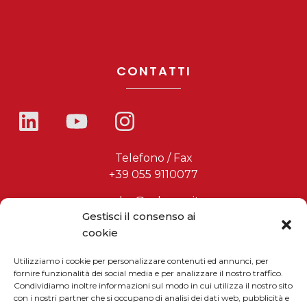
CONTATTI
Telefono / Fax
+39 055 9110077
sales@solarmg.it
Gestisci il consenso ai
support@solarmg.it
cookie
Utilizziamo i cookie per personalizzare contenuti ed annunci, per
fornire funzionalità dei social media e per analizzare il nostro traffico.
Condividiamo inoltre informazioni sul modo in cui utilizza il nostro sito
Iscriviti alla newsletter
con i nostri partner che si occupano di analisi dei dati web, pubblicità e