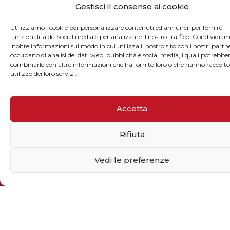
Gestisci il consenso ai cookie
Utilizziamo i cookie per personalizzare contenuti ed annunci, per fornire
funzionalità dei social media e per analizzare il nostro traffico. Condividia
inoltre informazioni sul modo in cui utilizza il nostro sito con i nostri partne
Iscriviti alla newsletter
occupano di analisi dei dati web, pubblicità e social media, i quali potrebbe
Inserisci il tuo indirizzo email
combinarle con altre informazioni che ha fornito loro o che hanno raccolto
utilizzo dei loro servizi.
Accetta
Dimostra di essere umano selezionando
cuore
.
Rifiuta
Vedi le preferenze