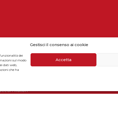
Gestisci il consenso ai cookie
CONTATTI
funzionalità dei
Accetta
ormazioni sul modo
dei dati web,
azioni che ha
mballaggi
Telefono / Fax
uti
+39 055 9110077
 accumilatori
sales@solarmg.it
support@solarmg.it