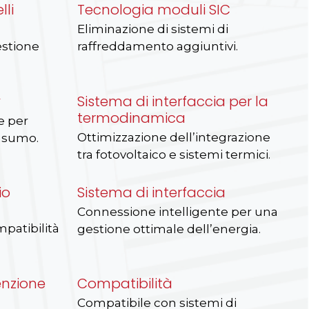
lli
Tecnologia moduli SIC
Eliminazione di sistemi di
estione
raffreddamento aggiuntivi.
y
Sistema di interfaccia per la
termodinamica
e per
Ottimizzazione dell’integrazione
nsumo.
tra fotovoltaico e sistemi termici.
io
Sistema di interfaccia
Connessione intelligente per una
mpatibilità
gestione ottimale dell’energia.
enzione
Compatibilità
Compatibile con sistemi di