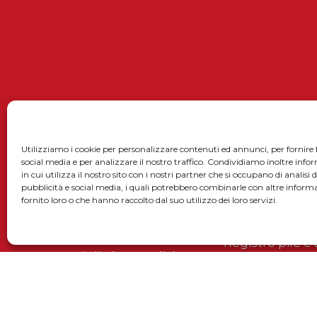
SOLARMG Srl
Utilizziamo i cookie per personalizzare contenuti ed annunci, per fornire 
social media e per analizzare il nostro traffico. Condividiamo inoltre inf
Sede legale:
Privacy policy
in cui utilizza il nostro sito con i nostri partner che si occupano di analisi 
Via Enrico De Nicola, 9
pubblicità e social media, i quali potrebbero combinarle con altre inform
fornito loro o che hanno raccolto dal suo utilizzo dei loro servizi.
52025 Montevarchi (AR – Italia)
Smaltimento i
Sede operativa:
Informativa rifi
Via La Minierina, 13 Loc. Meleto
Registro pile e
52022 Cavriglia (AR – Italia)
Registro A.E.E.
P.IVA 02443660515