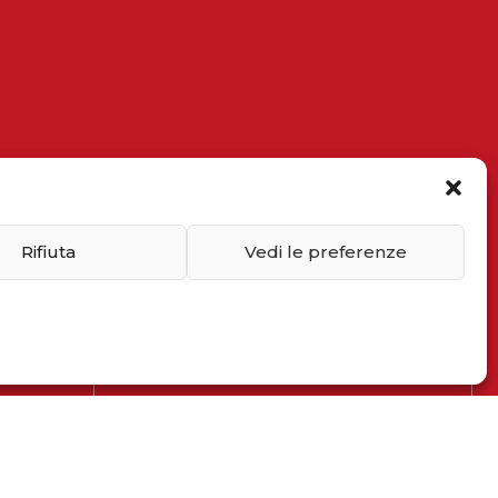
Iscriviti alla newsletter
Inserisci il tuo indirizzo email
Rifiuta
Vedi le preferenze
Dimostra di essere umano
selezionando
casa
.