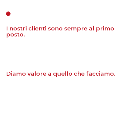
PERCHÈ SCEGLIERCI
I nostri clienti sono sempre al primo
posto.
Perseguiamo una costante innovazione dei nostri
prodotti, per offrire una selezione completa di
progetti commerciali, industriali e residenziali
accumunati da un unico obiettivo: la qualità.
Diamo valore a quello che facciamo.
SOLARMG
persegue la costante innovazione di
prodotto per offrire ai clienti una selezione
completa di soluzioni in ambito residenziale ed
industriale in cui la qualità è un principio cardine.
L’azienda possiede i diritti di proprietà
intellettuale ed industriale dei propri prodotti.
Sono già molti i clienti che traggono vantaggio dai