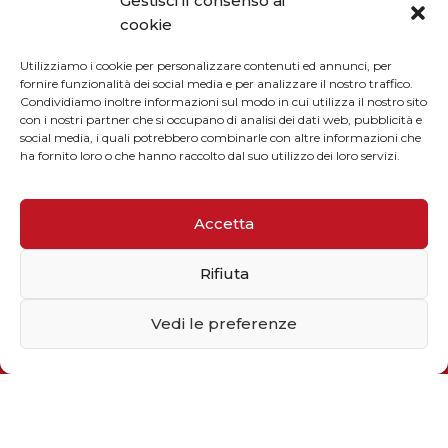
Gestisci il consenso ai
support@solarmg.it
cookie
Utilizziamo i cookie per personalizzare contenuti ed annunci, per
fornire funzionalità dei social media e per analizzare il nostro traffico.
Condividiamo inoltre informazioni sul modo in cui utilizza il nostro sito
con i nostri partner che si occupano di analisi dei dati web, pubblicità e
social media, i quali potrebbero combinarle con altre informazioni che
Iscriviti alla newsletter
ha fornito loro o che hanno raccolto dal suo utilizzo dei loro servizi.
Inserisci il tuo indirizzo email
Accetta
Dimostra di essere umano selezionando
albero
.
Rifiuta
Vedi le preferenze