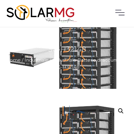
SG-H32148
Home
/
Industriale
/
Industriale Batterie di accumulo
/
SG-H32148