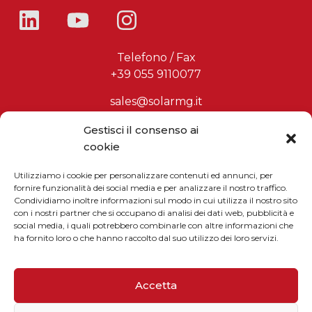
Telefono / Fax
+39 055 9110077
sales@solarmg.it
support@solarmg.it
Gestisci il consenso ai
cookie
Utilizziamo i cookie per personalizzare contenuti ed annunci, per
Iscriviti alla newsletter
fornire funzionalità dei social media e per analizzare il nostro traffico.
Condividiamo inoltre informazioni sul modo in cui utilizza il nostro sito
Inserisci il tuo indirizzo email
con i nostri partner che si occupano di analisi dei dati web, pubblicità e
social media, i quali potrebbero combinarle con altre informazioni che
ha fornito loro o che hanno raccolto dal suo utilizzo dei loro servizi.
Dimostra di essere umano selezionando
camion
.
Accetta