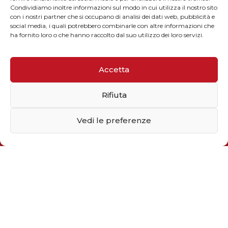
Condividiamo inoltre informazioni sul modo in cui utilizza il nostro sito
con i nostri partner che si occupano di analisi dei dati web, pubblicità e
CONTATTI
social media, i quali potrebbero combinarle con altre informazioni che
ha fornito loro o che hanno raccolto dal suo utilizzo dei loro servizi.
Accetta
Telefono / Fax
Rifiuta
+39 055 9110077
sales@solarmg.it
Vedi le preferenze
support@solarmg.it