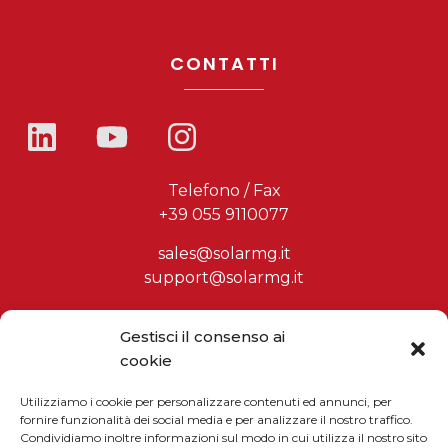
CONTATTI
Telefono / Fax
+39 055 9110077
sales@solarmg.it
support@solarmg.it
Gestisci il consenso ai
Iscriviti alla newsletter
cookie
Inserisci il tuo indirizzo email
Utilizziamo i cookie per personalizzare contenuti ed annunci, per
fornire funzionalità dei social media e per analizzare il nostro traffico.
Condividiamo inoltre informazioni sul modo in cui utilizza il nostro sito