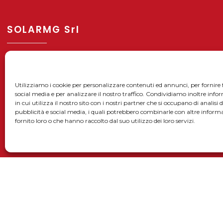
SOLARMG Srl
Sede legale:
Privacy policy
Via Enrico De Nicola, 9
Utilizziamo i cookie per personalizzare contenuti ed annunci, per fornire 
52025 Montevarchi (AR – Italia)
Smaltimento i
social media e per analizzare il nostro traffico. Condividiamo inoltre inf
Sede operativa:
Informativa rifi
in cui utilizza il nostro sito con i nostri partner che si occupano di analisi 
Via La Minierina, 13 Loc. Meleto
pubblicità e social media, i quali potrebbero combinarle con altre inform
Registro pile e
fornito loro o che hanno raccolto dal suo utilizzo dei loro servizi.
52022 Cavriglia (AR – Italia)
Registro A.E.E.
P.IVA 02443660515