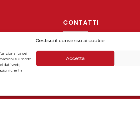
CONTATTI
Gestisci il consenso ai cookie
funzionalità dei
mballaggi
Telefono / Fax
Accetta
ormazioni sul modo
uti
dei dati web,
+39 055 9110077
azioni che ha
 accumilatori
sales@solarmg.it
support@solarmg.it