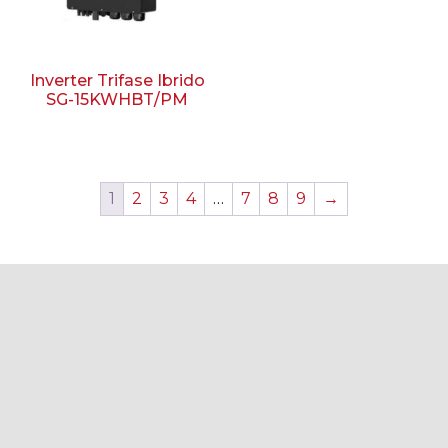
Inverter Trifase Ibrido
SG-15KWHBT/PM
1
2
3
4
…
7
8
9
→