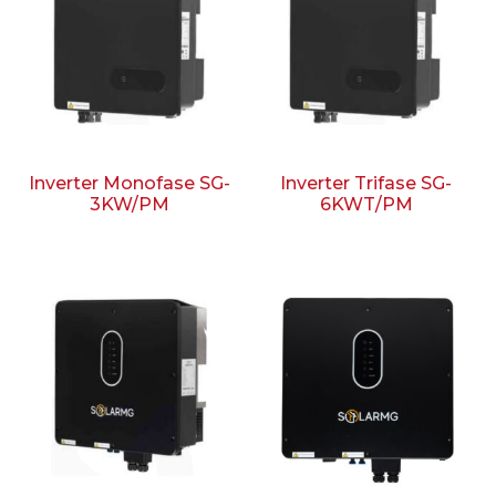
Inverter Monofase SG-
Inverter Trifase SG-
3KW/PM
6KWT/PM