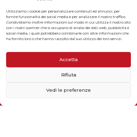
sales@solarmg.it
Utilizziamo i cookie per personalizzare contenuti ed annunci, per
fornire funzionalità dei social media e per analizzare il nostro traffico.
support@solarmg.it
Condividiamo inoltre informazioni sul modo in cui utilizza il nostro sito
con i nostri partner che si occupano di analisi dei dati web, pubblicità e
social media, i quali potrebbero combinarle con altre informazioni che
ha fornito loro o che hanno raccolto dal suo utilizzo dei loro servizi.
Accetta
Iscriviti alla newsletter
Rifiuta
Inserisci il tuo indirizzo email
Vedi le preferenze
Dimostra di essere umano selezionando
aereo
.