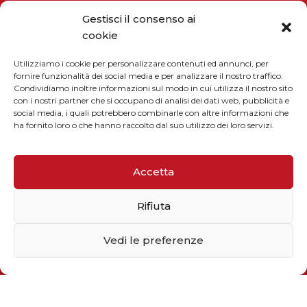
Gestisci il consenso ai
Telefono / Fax
cookie
+39 055 9110077
Utilizziamo i cookie per personalizzare contenuti ed annunci, per
sales@solarmg.it
fornire funzionalità dei social media e per analizzare il nostro traffico.
support@solarmg.it
Condividiamo inoltre informazioni sul modo in cui utilizza il nostro sito
con i nostri partner che si occupano di analisi dei dati web, pubblicità e
social media, i quali potrebbero combinarle con altre informazioni che
ha fornito loro o che hanno raccolto dal suo utilizzo dei loro servizi.
Accetta
Iscriviti alla newsletter
Rifiuta
Inserisci il tuo indirizzo email
Vedi le preferenze
Dimostra di essere umano selezionando
bandiera
.