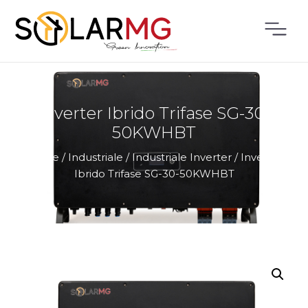
Inverter Ibrido Trifase SG-30-
50KWHBT
Home
/
Industriale
/
Industriale Inverter
/
Inverter
Ibrido Trifase SG-30-50KWHBT