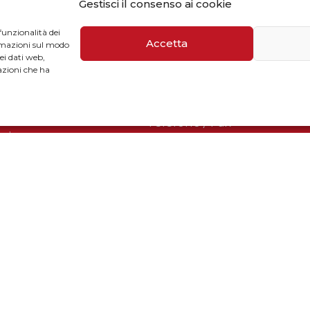
Gestisci il consenso ai cookie
funzionalità dei
CONTATTI
Accetta
ormazioni sul modo
dei dati web,
azioni che ha
mballaggi
Telefono / Fax
uti
+39 055 9110077
 accumilatori
sales@solarmg.it
support@solarmg.it