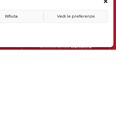
Iscriviti alla newsletter
Rifiuta
Vedi le preferenze
Inserisci il tuo indirizzo email
Dimostra di essere umano
selezionando
bandiera
.