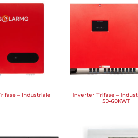
rifase – Industriale
Inverter Trifase – Indust
50-60KWT