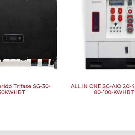
brido Trifase SG-30-
ALL IN ONE SG-AIO 20-4
50KWHBT
80-100-KWHBT