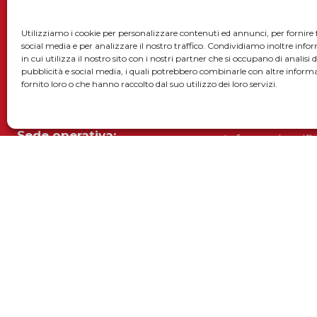
SOLARMG Srl
Utilizziamo i cookie per personalizzare contenuti ed annunci, per fornire 
social media e per analizzare il nostro traffico. Condividiamo inoltre inf
in cui utilizza il nostro sito con i nostri partner che si occupano di analisi 
pubblicità e social media, i quali potrebbero combinarle con altre inform
Sede legale:
Privacy policy
fornito loro o che hanno raccolto dal suo utilizzo dei loro servizi.
Via Enrico De Nicola, 9
52025 Montevarchi (AR – Italia)
Smaltimento i
Sede operativa:
Informativa rifi
Via La Minierina, 13 Loc. Meleto
Registro pile e
52022 Cavriglia (AR – Italia)
Registro A.E.E.
P.IVA 02443660515