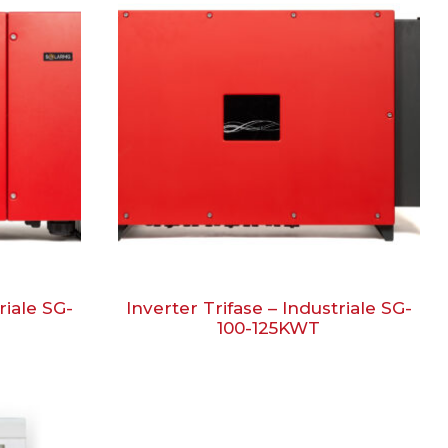
riale SG-
Inverter Trifase – Industriale SG-
100-125KWT