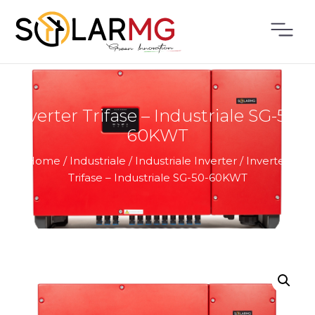
Inverter Trifase – Industriale SG-50-
60KWT
Home
/
Industriale
/
Industriale Inverter
/
Inverter
Trifase – Industriale SG-50-60KWT