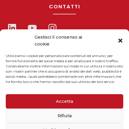
CONTATTI
Gestisci il consenso ai
Telefono / Fax
cookie
+39 055 9110077
Utilizziamo i cookie per personalizzare contenuti ed annunci, per
sales@solarmg.it
fornire funzionalità dei social media e per analizzare il nostro traffico.
Condividiamo inoltre informazioni sul modo in cui utilizza il nostro sito
support@solarmg.it
con i nostri partner che si occupano di analisi dei dati web, pubblicità e
social media, i quali potrebbero combinarle con altre informazioni che
ha fornito loro o che hanno raccolto dal suo utilizzo dei loro servizi.
Accetta
Rifiuta
Iscriviti alla newsletter
Inserisci il tuo indirizzo email