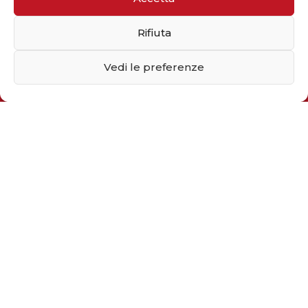
Rifiuta
Iscriviti alla newsletter
Vedi le preferenze
Inserisci il tuo indirizzo email
Dimostra di essere umano selezionando
camion
.