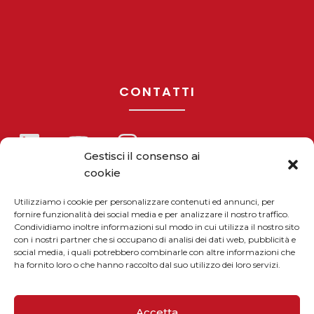
CONTATTI
Gestisci il consenso ai
cookie
Telefono / Fax
+39 055 9110077
Utilizziamo i cookie per personalizzare contenuti ed annunci, per
fornire funzionalità dei social media e per analizzare il nostro traffico.
sales@solarmg.it
Condividiamo inoltre informazioni sul modo in cui utilizza il nostro sito
con i nostri partner che si occupano di analisi dei dati web, pubblicità e
support@solarmg.it
social media, i quali potrebbero combinarle con altre informazioni che
ha fornito loro o che hanno raccolto dal suo utilizzo dei loro servizi.
Accetta