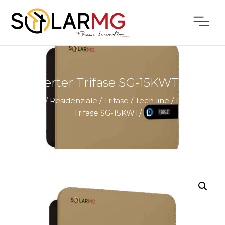
Inverter Trifase SG-15KWT/TE
Home
/
Residenziale
/
Trifase
/
Tech line
/
Inverter
Trifase SG-15KWT/TE