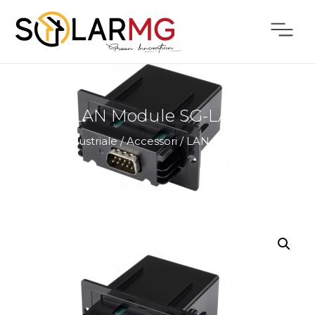
LAN Module SG-LAN
Home
/
Industriale
/
Accessori
/
LAN Module SG-LAN