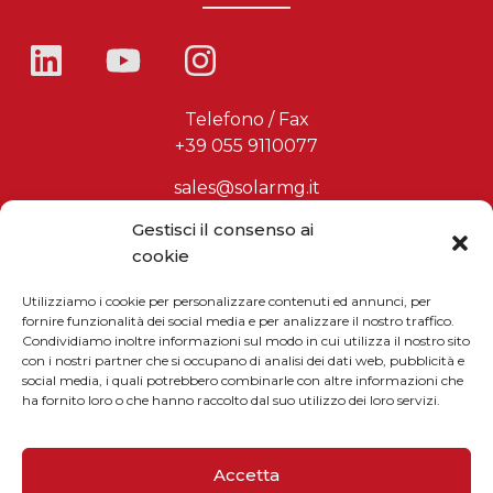
Telefono / Fax
+39 055 9110077
sales@solarmg.it
support@solarmg.it
Gestisci il consenso ai
cookie
Utilizziamo i cookie per personalizzare contenuti ed annunci, per
fornire funzionalità dei social media e per analizzare il nostro traffico.
Iscriviti alla newsletter
Condividiamo inoltre informazioni sul modo in cui utilizza il nostro sito
Inserisci il tuo indirizzo email
con i nostri partner che si occupano di analisi dei dati web, pubblicità e
social media, i quali potrebbero combinarle con altre informazioni che
ha fornito loro o che hanno raccolto dal suo utilizzo dei loro servizi.
Dimostra di essere umano selezionando
stella
.
Accetta