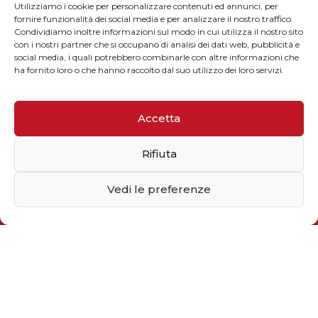
Utilizziamo i cookie per personalizzare contenuti ed annunci, per
fornire funzionalità dei social media e per analizzare il nostro traffico.
Condividiamo inoltre informazioni sul modo in cui utilizza il nostro sito
con i nostri partner che si occupano di analisi dei dati web, pubblicità e
Iscriviti alla newsletter
social media, i quali potrebbero combinarle con altre informazioni che
ha fornito loro o che hanno raccolto dal suo utilizzo dei loro servizi.
Inserisci il tuo indirizzo email
Accetta
Dimostra di essere umano selezionando
albero
.
Rifiuta
Vedi le preferenze
Preferenze Privacy