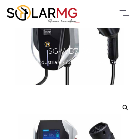
SG-WB7KW
Home
/
Industriale
/
Colonnine
/
SG-WB7KW