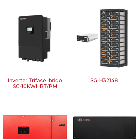
Inverter Trifase Ibrido
SG-H32148
SG-10KWHBT/PM