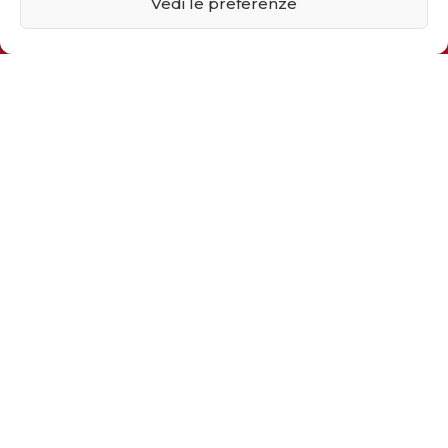
Vedi le preferenze
Iscriviti alla newsletter
Inserisci il tuo indirizzo email
Dimostra di essere umano selezionando
auto
.