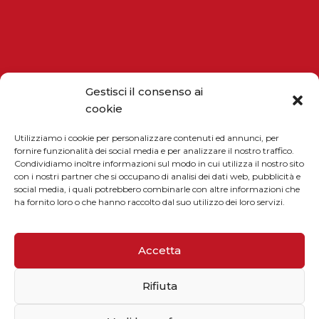
Gestisci il consenso ai
cookie
Utilizziamo i cookie per personalizzare contenuti ed annunci, per
fornire funzionalità dei social media e per analizzare il nostro traffico.
CONTATTI
Condividiamo inoltre informazioni sul modo in cui utilizza il nostro sito
con i nostri partner che si occupano di analisi dei dati web, pubblicità e
social media, i quali potrebbero combinarle con altre informazioni che
ha fornito loro o che hanno raccolto dal suo utilizzo dei loro servizi.
Accetta
Telefono / Fax
+39 055 9110077
Rifiuta
sales@solarmg.it
support@solarmg.it