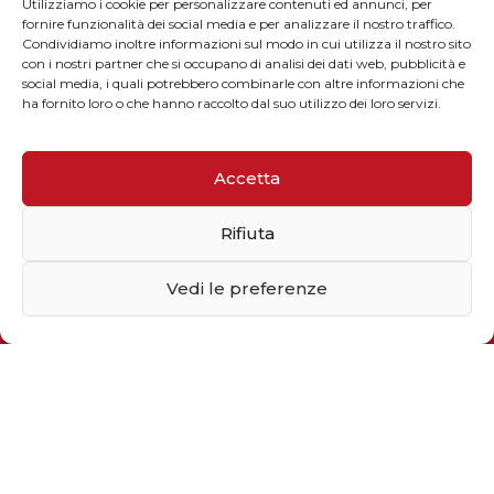
CONTATTI
Utilizziamo i cookie per personalizzare contenuti ed annunci, per
fornire funzionalità dei social media e per analizzare il nostro traffico.
Condividiamo inoltre informazioni sul modo in cui utilizza il nostro sito
con i nostri partner che si occupano di analisi dei dati web, pubblicità e
social media, i quali potrebbero combinarle con altre informazioni che
ha fornito loro o che hanno raccolto dal suo utilizzo dei loro servizi.
Telefono / Fax
+39 055 9110077
Accetta
sales@solarmg.it
Rifiuta
support@solarmg.it
Vedi le preferenze