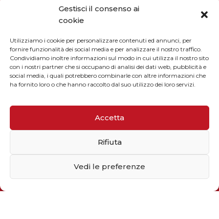
Gestisci il consenso ai
cookie
Utilizziamo i cookie per personalizzare contenuti ed annunci, per
fornire funzionalità dei social media e per analizzare il nostro traffico.
Condividiamo inoltre informazioni sul modo in cui utilizza il nostro sito
con i nostri partner che si occupano di analisi dei dati web, pubblicità e
social media, i quali potrebbero combinarle con altre informazioni che
ha fornito loro o che hanno raccolto dal suo utilizzo dei loro servizi.
CONTATTI
Accetta
Rifiuta
Vedi le preferenze
Telefono / Fax
+39 055 9110077
sales@solarmg.it
support@solarmg.it