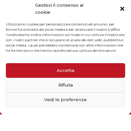
Gestisci il consenso ai
cookie
Utilizziamo i cookie per personalizzare contenuti ed annunci, per
fornire funzionalità dei social media e per analizzare il nostro traffico.
Condividiamo inoltre informazioni sul modo in cui utilizza il nostro sito
con i nostri partner che si occupano di analisi dei dati web, pubblicità e
social media, i quali potrebbero combinarle con altre informazioni che
ha fornito loro o che hanno raccolto dal suo utilizzo dei loro servizi.
CONTATTI
Accetta
Rifiuta
Vedi le preferenze
Telefono / Fax
+39 055 9110077
sales@solarmg.it
support@solarmg.it