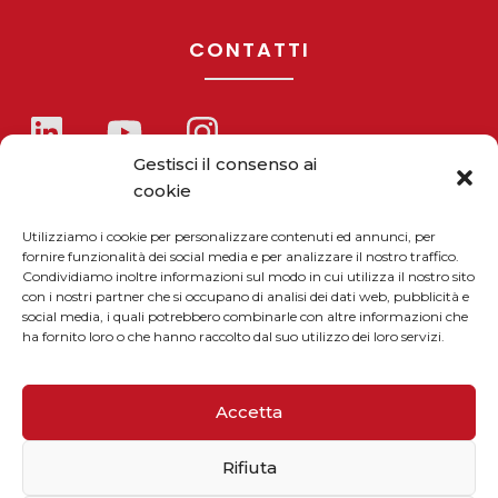
CONTATTI
Gestisci il consenso ai
cookie
Telefono / Fax
+39 055 9110077
Utilizziamo i cookie per personalizzare contenuti ed annunci, per
fornire funzionalità dei social media e per analizzare il nostro traffico.
sales@solarmg.it
Condividiamo inoltre informazioni sul modo in cui utilizza il nostro sito
support@solarmg.it
con i nostri partner che si occupano di analisi dei dati web, pubblicità e
social media, i quali potrebbero combinarle con altre informazioni che
ha fornito loro o che hanno raccolto dal suo utilizzo dei loro servizi.
Accetta
Rifiuta
Iscriviti alla newsletter