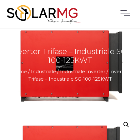
Inverter Trifase – Industriale SG-
100-125KWT
Home
/
Industriale
/
Industriale Inverter
/
Inverter
Trifase – Industriale SG-100-125KWT